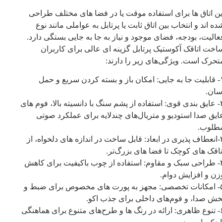
ین اتاق‌ ها برای استفاده موقت یا در فضا های مختلف طراحی
ده‌ اند و انتخاب بین اتاق ثابت یا پرتابل به عواملی مانند نوع
عالیت، بودجه، فضای موجود و نیاز به جا به‌ جایی بستگی دارد.
اخت اتاقک آکوستیک پرتابل گزینه‌ ای عالی برای کاربران
تحرک است. ویژگی‌های زیر را دارند:
۱- قابلیت جا به‌ جایی: امکان باز و بسته کردن سریع و حمل
سان.
۲- عایق‌ بندی قوی: استفاده از پشم سنگ با دانسیته بالا، فوم‌ های
ایق صدا استودیو و متریال‌های چندلایه برای عملکرد صوتی
طلوب.
۳-انعطاف‌ پذیری در ابعاد: قابل ساخت در اندازه‌ های دلخواه، از
تاقک‌ های کوچک تا فضا های بزرگ‌تر.
۴- طراحی سبک و مقاوم: استفاده از چوب باکیفیت برای کاهش
زن و افزایش دوام.
۵- امکانات تخصصی: مجهز به پورت‌ های مخصوص برای ضبط و
خش صدا، و فوم‌های داخلی برای جذب اکو.
۶- تنوع ظاهری: ارائه در رنگ‌ ها و طرح‌های متنوع برای هماهنگی