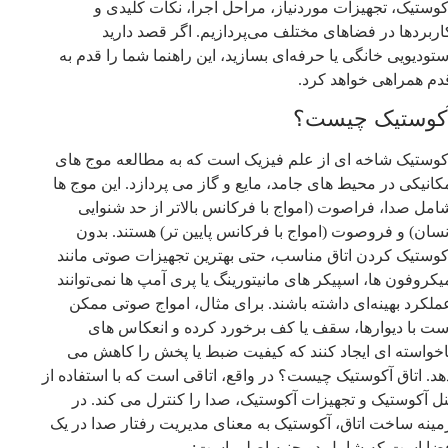
کوستیک، تجهیزات موردنیاز، مراحل اجرا، نکات کلیدی و
اربردها در فضاهای مختلف می‌پردازیم. اگر قصد دارید
ستودیویی خانگی یا حرفه‌ای بسازید، این راهنما شما را قدم‌ به‌
دم همراهی خواهد کرد.
کوستیک چیست؟
کوستیک شاخه‌ ای از علم فیزیک است که به مطالعه موج‌ های
کانیکی در محیط‌ های جامد، مایع و گاز می‌ پردازد. این موج‌ ها
امل صدا، فراصوت (امواج با فرکانس بالاتر از حد شنوایی
نسان) و فروصوت (امواج با فرکانس پایین‌ تر) هستند. بدون
کوستیک کردن اتاق مناسب، حتی بهترین تجهیزات صوتی مانند
یکروفون‌ ها، اسپیکر های مانیتورینگ یا پری‌ آمپ‌ ها نمی‌توانند
ملکرد بهینه‌ای داشته باشند. برای مثال، امواج صوتی ممکن
ست با دیوارها، سقف یا کف برخورد کرده و انعکاس‌ های
اخواسته‌ ای ایجاد کنند که کیفیت ضبط یا پخش را کاهش می‌
هد. اتاق آکوستیک چیست؟ در واقع، اتاقی است که با استفاده از
نل آکوستیک و تجهیزات آکوستیک، صدا را کنترل می‌ کند. در
مینه ساخت اتاق، آکوستیک به معنای مدیریت رفتار صدا در یک
ضا است که شامل دو جنبه اصلی است: