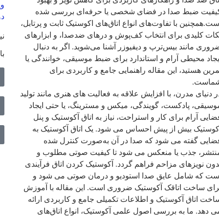
وی
یفیت ضبط صدا در فضای شخصی یا حرفه‌ای بررسی شده
دو
ست.همچنین با تفاوت‌های انواع اتاق‌های اکوستیک ثابت و پرتابل،
کات کلیدی برای انتخاب کف‌پوش و درهای ضدصدا، و ابزارهای
نی
روری مانند بیس‌ترپ و دیفیوزر آشنا می‌شوید. اگر به دنبال
با
یجاد محیطی آرام و استاندارد برای ضبط موسیقی، خوانندگی یا
مرین هستید، این مقاله راهنمایی جامع و کاربردی برای
ماست.
ر دنیای مدرن، با افزایش علاقه به فعالیت‌ های هنری مانند تولید
وسیقی، پادکست، گویندگی، میکس و مسترینگ، یا حتی ایجاد
ضایی آرام برای کار و استراحت، نیاز به اتاق‌ آکوستیک و پنل
کوستیک بیش از پیش احساس می‌ شود. یک اتاق آکوستیک به
ضایی گفته می‌ شود که صدا در آن به‌صورت کنترل‌ شده
نتشر، جذب یا منعکس می‌ شود تا کیفیت صوتی مطلوب و
دون نویزهای مزاحم فراهم گردد. آکوستیک کردن اتاق فرآیندی
ست که شامل عایق صدا استودیو و درمان صوتی می‌ شود و
رای ساخت اتاقک آکوستیک ضروری است. این مقاله با آموزش
اخت اتاق آکوستیک و اطلاعات تکمیلی جامع و کاربردی ارائه
ی‌ دهد. ما به بررسی اصول علمی آکوستیک، انواع اتاق‌های