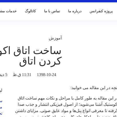
پروژه کنفرانس
درباره ما
تماس با ما
کاتالوگ‌
خدمات مشت
آموزش
ساخت اتاق اکو
کردن اتاق
1398-10-24
11:31 ق.ظ
5 دیدگاه ثبت شده
نچه در این مقاله می خوانید:
لی
ر این مقاله به طور کامل با مراحل و نکات مهم ساخت اتاق
سی
کوستیک آشنا می‌شوید؛ از اصول فیزیکی انتشار و جذب صدا
می
رفته تا معرفی انواع پنل‌ها و مواد عایق صوتی. مزایای داشتن
تج
تاق ضد صدا و راهکارهای کاربردی برای کاهش نویز و بهبود