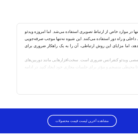
در موارد خاص از ارتباط تصویری استفاده می‌شد. اما امروزه ویدئو
ارهای کنفرانس تصویری برای ارتباط با تیم‌های داخلی و راه دور استفاده می‌کنند. این شیوه نه‌تنها موجب صرفه‌جویی
د، اما مزایای این روش ارتباطی، آن را به یک راهکار ضروری برای
 تخصصی ویدئو کنفرانس ضروری است. سخت‌افزارهایی مانند دوربین‌های
 تا محیطی منسجم و مؤثر برای جلسات مجازی خود ایجاد کنید. در ادامه
فرانس مدرن به شما کمک می‌کنند تا جلسات از راه دور را با کیفیت
ن و همکاران در سراسر جهان را فراهم می‌سازد.
مشاهده آخرین لیست قیمت محصولات
ز تجهیزات سخت‌افزاری (دوربین، میکروفون، اسپیکر، منبع کنفرانس) و