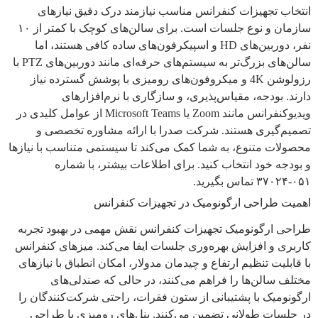
انتخاب تجهیزات کنفرانس مناسب نیازمند درک دقیق نیازهای
سازمان و نوع جلسات است. برای سالن‌های کوچک با کمتر از ۱۰
نفر، دوربین‌های HD و اسپیکرفون‌های ساده کافی هستند، اما
سالن‌های بزرگ‌تر به سیستم‌های حرفه‌ای مانند دوربین‌های PTZ با
رزولوشن 4K و میکروفون‌های رومیزی با پوشش گسترده نیاز
دارند. بودجه، مقیاس‌پذیری، و سازگاری با نرم‌افزارهای
ویدیوکنفرانس مانند Zoom یا Microsoft Teams از عوامل کلیدی در
تصمیم‌گیری هستند. شرکت صدرا با ارائه مشاوره تخصصی و
محصولات متنوع، به شما کمک می‌کند تا سیستمی متناسب با نیازها
و بودجه خود انتخاب کنید. برای اطلاعات بیشتر، با شماره
۰۵۱-۳۷۰۲۴ تماس بگیرید.
اهمیت طراحی ارگونومیک در تجهیزات کنفرانس
طراحی ارگونومیک تجهیزات کنفرانس نقش مهمی در بهبود تجربه
کاربری و افزایش بهره‌وری جلسات ایفا می‌کند. میزهای کنفرانس
با قابلیت تنظیم ارتفاع و چیدمان مدولار، امکان انطباق با نیازهای
مختلف سالن‌ها را فراهم می‌کنند، در حالی که صندلی‌های
ارگونومیک با پشتیبانی از ستون فقرات، راحتی شرکت‌کنندگان را
در جلسات طولانی تضمین می‌کنند. پنل‌های رومیزی با طراحی