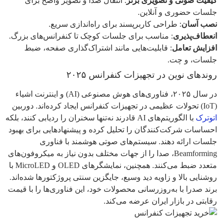
کیفیت صوتی و تصویری برتر
: انتقال صدا و تصویر واضح برای
جلسات حضوری و آنلاین.
نصب آسان
: طراحی کاربرپسند برای راه‌اندازی سریع.
انعطاف‌پذیری
: مناسب برای جلسات کوچک تا کنفرانس‌های بزرگ.
افزایش تعامل
: قابلیت‌هایی مانند اشتراک‌گذاری صفحه، ضبط
جلسات، و چت.
روندهای نوین در تجهیزات کنفرانس ۲۰۲۵
در سال ۲۰۲۵، فناوری‌های هوش مصنوعی (AI) و اینترنت اشیاء
(IoT) تحولات عظیمی در تجهیزات کنفرانس ایجاد کرده‌اند. دوربین‌
اتوترک
با الگوریتم‌های AI قادرند نه‌تنها سخنران را ردیابی کنند، بلکه
احساسات شرکت‌کنندگان را تحلیل کرده و پیشنهادهایی برای بهبود
جلسات ارائه دهند. سیستم‌های صوتی هوشمند با فناوری
Beamforming، صدا را از جهات مختلف بدون نیاز به میکروفون‌های
متعدد ضبط می‌کنند. همچنین، نمایشگرهای OLED و MicroLED با
روشنایی بالا و زاویه دید وسیع، جایگزین سنتی پروژکتورها شده‌اند.
برند صدرا با به‌روزرسانی محصولات خود، این فناوری‌ها را با قیمت
رقابتی در بازار ایران عرضه می‌کند.