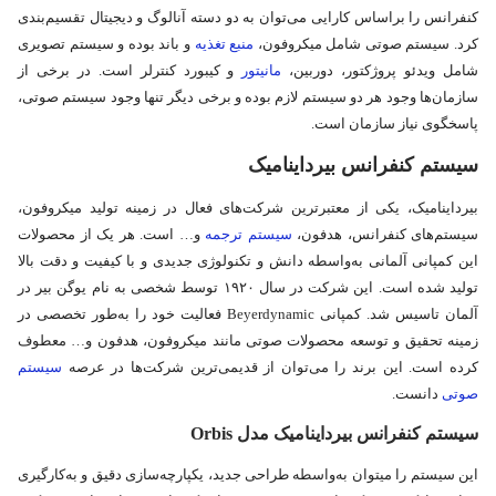
کنفرانس را براساس کارایی می‌توان به دو دسته آنالوگ و دیجیتال تقسیم‌بندی
کرد. سیستم صوتی شامل میکروفون،
منبع تغذیه
و باند بوده و سیستم تصویری
شامل ویدئو پروژکتور، دوربین،
مانیتور
و کیبورد کنترلر است. در برخی از
سازمان‌ها وجود هر دو سیستم لازم بوده و برخی دیگر تنها وجود سیستم صوتی،
پاسخگوی نیاز سازمان است.
سیستم کنفرانس بیرداینامیک
بیرداینامیک، یکی از معتبرترین شرکت‌های فعال در زمینه تولید میکروفون‌،
سیستم‌های کنفرانس، هدفون،
سیستم ترجمه
و… است. هر یک از محصولات
این کمپانی آلمانی به‌واسطه دانش و تکنولوژی جدیدی و با کیفیت و دقت بالا
تولید شده است. این شرکت در سال ۱۹۲۰ توسط شخصی به نام یوگن بیر در
آلمان تاسیس شد. کمپانی Beyerdynamic فعالیت خود را به‌طور تخصصی در
زمینه تحقیق و توسعه محصولات صوتی مانند میکروفون، هدفون و… معطوف
کرده است. این برند را می‌توان از قدیمی‌ترین شرکت‌ها در عرصه
سیستم‌
صوتی
دانست.
سیستم کنفرانس بیرداینامیک مدل
Orbis
این سیستم را می­توان به‌واسطه طراحی جدید، یکپارچه‌سازی دقیق و به‌کارگیری