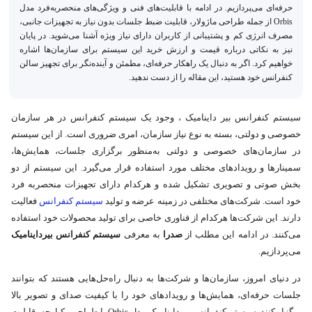
حرفه‌ای می‌پردازیم. در ادامه با قابلیت‌های فنی و ویژگی‌های منحصربه‌فرد مدل
Orbis از جمله طراحی ماژولار، قابلیت ضبط جلسات بدون نیاز به تجهیزات جانبی،
مصرف انرژی کم و پشتیبانی از کاربران دارای نیاز ویژه آشنا می‌شوید. در پایان
نیز به نکاتی درباره قیمت و ارزش خرید این سیستم برای سازمان‌ها اشاره
خواهیم کرد. اگر به دنبال یک راهکار حرفه‌ای، مطمئن و آینده‌نگر برای تجهیز سالن
کنفرانس خود هستید، این مقاله را از دست ندهید.
سیستم کنفرانس بیر داینامیک ، وجود یک سیستم کنفرانس در هر سازمان
خصوصی و دولتی، بسته به نوع نیاز سازمان، امری ضروری است. از این سیستم
در سازمان‌های خصوصی و دولتی به‌منظور برگزاری جلسات، همایش‌ها،
سمینارها و رویدادهای مختلف مورد استفاده قرار می‌گیرد. این سیستم از دو
بخش صوتی و تصویری تشکیل شده و هرکدام دارای تجهیزات منحصربه فرد
خود است. شرکت‌های مختلفی در زمینه عرضه و تولید
سیستم‌ کنفرانس
فعالیت
دارند. این شرکت‌ها هرکدام از فناوری خاصی برای تولید محصولات خود استفاده
می‌کنند. در ادامه این مطلب از
صدرا
به معرفی
سیستم کنفرانس بیرداینامیک
می‌پردازیم.
در دنیای امروز، سازمان‌ها و شرکت‌ها به دنبال راه‌حل‌هایی هستند که بتوانند
جلسات حرفه‌ای، همایش‌ها و رویدادهای خود را با کیفیت صدای و تصویر بالا
برگزار کنند. سیستم کنفرانس بیرداینامیک مدل Orbis با طراحی یکپارچه، قابلیت