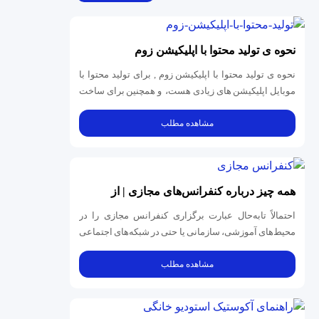
نحوه ی تولید محتوا با اپلیکیشن زوم
نحوه ی تولید محتوا با اپلیکیشن زوم , برای تولید محتوا با
موبایل اپلیکیشن های زیادی هست، و همچنین برای ساخت
ویدئو نیازی به...
مشاهده مطلب
همه چیز درﺑﺎره ﮐﻨﻔﺮاﻧﺲﻫﺎی ﻣﺠﺎزی | از
اﻧﺘﺨﺎب ﭘﻠﺘﻔﺮم تا اﺟﺮای ﻣﻮﻓﻖ
احتمالاً تا‌به‌حال عبارت برگزاری کنفرانس مجازی را در
محیط‌های آموزشی، سازمانی یا حتی در شبکه‌های اجتماعی
شنیده‌اید. اما کنفرانس...
مشاهده مطلب