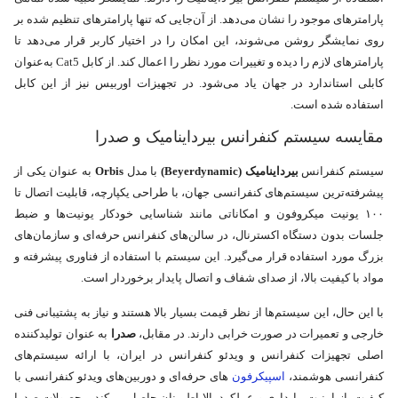
پارامترهای موجود را نشان می‌دهد. از آن‌جایی که تنها پارامترهای تنظیم شده بر
روی نمایشگر روشن می‌شوند، این امکان را در اختیار کاربر قرار می‌دهد تا
پارامترهای لازم را دیده و تغییرات مورد نظر را اعمال کند. از کابل Cat5 به‌عنوان
کابلی استاندارد در جهان یاد می‌شود. در تجهیزات اوربیس نیز از این کابل
استفاده شده است.
مقایسه سیستم کنفرانس بیرداینامیک و صدرا
سیستم کنفرانس
بیرداینامیک (Beyerdynamic)
با مدل
Orbis
به عنوان یکی از
پیشرفته‌ترین سیستم‌های کنفرانسی جهان، با طراحی یکپارچه، قابلیت اتصال تا
۱۰۰ یونیت میکروفون و امکاناتی مانند شناسایی خودکار یونیت‌ها و ضبط
جلسات بدون دستگاه اکسترنال، در سالن‌های کنفرانس حرفه‌ای و سازمان‌های
بزرگ مورد استفاده قرار می‌گیرد. این سیستم با استفاده از فناوری پیشرفته و
مواد با کیفیت بالا، از صدای شفاف و اتصال پایدار برخوردار است.
با این حال، این سیستم‌ها از نظر قیمت بسیار بالا هستند و نیاز به پشتیبانی فنی
خارجی و تعمیرات در صورت خرابی دارند. در مقابل،
صدرا
به عنوان تولیدکننده
اصلی تجهیزات کنفرانس و ویدئو کنفرانس در ایران، با ارائه سیستم‌های
کنفرانسی هوشمند،
اسپیکرفون‌
های حرفه‌ای و دوربین‌های ویدئو کنفرانسی با
کیفیت، از امنیت، پایداری و عملکرد بالا اطمینان حاصل می‌کند. محصولات صدرا