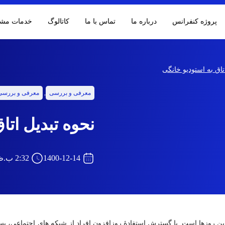
پروژه کنفرانس
درباره ما
تماس با ما
کاتالوگ‌
خدمات مشت
تاق به استودیو خانگی
معرفی و بررسی
,
معرفی و بررسی 
نحوه تبدیل اتا
1400-12-14
2:32 ب.ظ
 این روزها است. با گسترش استفادۀ روزافزون افراد از شبکه­ های اجتماعی، ب