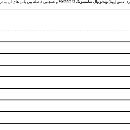
رد. عمق (پهنا)
ویدئو وال سامسونگ
VM55T-U
و همچنین فاصله بین پانل های آن به ترتیب 69.9 میلی متر و 3.5 میلی متر 