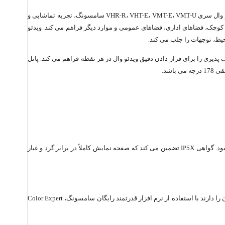
های سامسونگ می‌پردازیم. نمایشگرهای ویدئو وال سری VHR-R، VHT-E، VMT-E، VMT-U سامسونگ، تجربه تماشایی و
 قابلیت کار مداوم و گواهی IP5X، امکانات بی نظیری را برای کسب و کارهای کوچک، فضاهای اداری، فضاهای عمومی و موارد دیگر فراهم می کند. ویدئو
حیط، توجهات را جلب می کند.
 پذیری را برای قرار دادن دقیق ویدئو وال در هر نقطه فراهم می کند. پانل
در ایجاد یک دیوار ویدیویی که کاملاً با نیازهای مشتری مطابقت دارد، کمک می کند زیرا می تواند در هر مکانی نصب شود. گواهی IP5X تضمین می کند که صفحه نمایش کاملاً در برابر گرد و غبار
برای اطمینان از کیفیت تصویر فوق العاده، تمام نمایشگرهای ویدئو وال سامسونگ با فرآیند کالیبراسیون چند مرحله ای دقیق تنظیم می شوند. کاربران همچنین این امکان را دارند با استفاده از نرم افزار قدرتمند رایگان سامسونگ، Color Expert