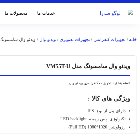
خدمات ما
محصولات ما
خانه
/
تجهیزات کنفرانس
/
تجهیزات تصویری
/
ویدئو وال
/ ویدئو وال سامسونگ مدل U
ویدئو وال سامسونگ مدل VM55T-U
دسته بندی :
تجهیزات کنفرانس
,
ویدئو وال
ویژگی های کالا :
دارای پنل از نوع IPS
تکنولوژی پس زمینه LED backlight
رزولوشن 1920*1080 (Full HD)