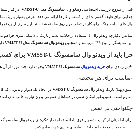
قبل از شروع بررسی اختصاصی
ویدئو وال سامسونگ مدل
VM55T-U
، در کنار شم
وال های سامسونگ برای کار در تمام طول روز ساخته شده اند. این سری از ویدئو وا
نمایش یکپارچه ویدئو وال با استفاده از حاشیه بسیار باریک 3.5 میلی متری فراهم می شود.
این نمایشگر از نوع IPS می‌باشد و همچنین
ویدئو وال سامسونگ مدل
VM55T-U
دارای رزولوشن
چرا باید از ویدئو وال سامسونگ
VM55T-U
برای کسب و
دلایل زیادی برای
خرید ویدئو وال
سامسونگ
VM55T-U
وجود دارد. چند مورد از آن ه
-مناسب برای هر محیطی
عمق (پهنا) باریک
ویدئو وال سامسونگ
VM55T-U
مقاوم است. همین‌طور امکان نصب در فضاهای عمومی بدون نیاز به قالب های اضافی مق
-یکنواختی بی نقص
Pro، تنظیمات دقیق را مطابق با نیازهای فردی خود تنظیم کنند.