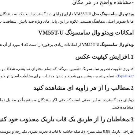
-مشاهده واضح در هر مکان
ویدئو وال سامسونگ مدل
VM55T-U
دارای زوایای دید گسترده است که به بینندگان ا
ها با تصویر اصلی هماهنگ هستند. علاوه بر این، پانل های ویژه ضد تابش، شفافیت تص
امکانات ویدئو وال سامسونگ
VM55T-U
ویدئو وال سامسونگ
VM55T-U
از امکانات زیادی برخوردار است که 4 مورد از آن ها را با هم بررسی می‌کنیم.
1.افزایش کیفیت عکس
فناوری تقویت تصویر سامسونگ تضمین می‌کند که تمام محتوای نمایشی، شفاف و واضح می باشند. با استفاده از حالت Picture Enhancer Mode ، اشباع رنگ و کنتراست، با 
Equalizer
)، تصاویر تیره، روشن می شوند و دیدن جزئیات برای مخاطب آسان تر خوا
2.مطالب را از هر زاویه ای مشاهده کنید
زوایای دید گسترده به این معنی است که حتی اگر بینندگان مستقیماً در مقابل نم
مشاهده کنند.
3.مخاطبان را از طریق یک قاب باریک مجذوب خود کنید
طراحی باریک 0.88 میلی‌متری (فاصله حاشیه تا قاب)، تجربه بصری یکپا