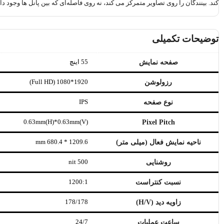
کند. بینندگان را روی تصاویر متمرکز می کند، نه روی فاصله‌ای که بین پانل ها وجود دا
توضیحات تکمیلی
55 اینچ
صفحه نمایش
1920*1080 (Full HD)
رزولوشن
IPS
نوع صفحه
0.63mm(H)*0.63mm(V)
Pixel Pitch
1209.6 * 680.4 mm
ناحیه نمایش فعال (میلی متر)
500 nit
روشنایی
1200:1
نسبت کنتراست
178/178
زاویه دید (H/V)
24/7
ساعت عملیات