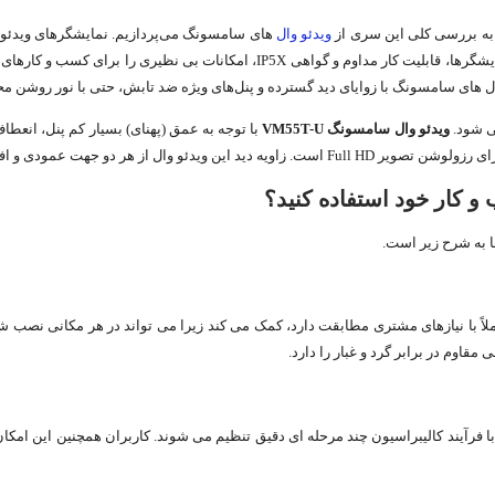
ا به بررسی کلی این سری از
ویدئو وال
جذابی برای طیف گسترده ای از کسب و کارها ارائه می دهد. عرض بسیار باریک نمایشگرها،
ل های سامسونگ با زوایای دید گسترده و پنل‌های ویژه ضد تابش، حتی با نور روشن م
ویدئو وال سامسونگ
VM55T-U
با توجه به عمق (پهنای) بسیار کم پنل، انعطاف
 تصویر Full HD است. زاویه دید این ویدئو وال از هر دو جهت عمودی و افقی 178 درجه می باشد.
 کار خود استفاده کنید؟
ا به شرح زیر است.
اوم در برابر گرد و غبار را دارد.