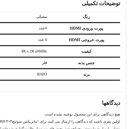
توضیحات تکمیلی
مشکی
رنگ
4عدد
پورت ورودی HDMI
4 عدد
پورت خروجی HDMI
4K x 2K @60Hz
کیفیت
فلز
جنس بدنه
BAFO
برند
دیدگاهها
هیچ دیدگاهی برای این محصول نوشته نشده است.
اولین نفری باشید که دیدگاهی را ارسال می کنید برای “ماتریکس سوئیچ۴×۴ HDMI بافو مدل BF-207”
نشانی ایمیل شما منتشر نخواهد شد.
بخش‌های موردنیاز علامت‌گذاری شده‌اند
*