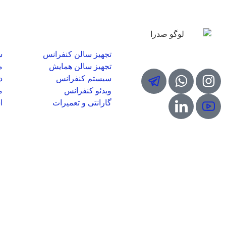
مشاهده لیست قیمت و موجودی محصولات صدرا
خدمات صدرا
م
شبکه های مجازی
تجهیز سالن کنفرانس
س
تجهیز سالن همایش
م
سیستم کنفرانس
د
ویدئو کنفرانس
م
گارانتی و تعمیرات
ا
طراحی و توسعه یافته درشرکت دانش بنیان صدرا
گفتگو با مدیر فروش
آقای مصطفی فغانی
کمتر از ۲ دقیقه پاسخگویی