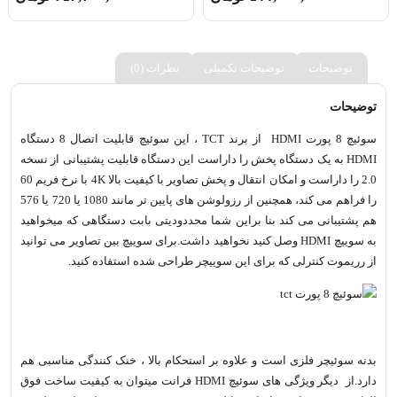
توضیحات
توضیحات تکمیلی
نظرات (0)
توضیحات
سوئیچ 8 پورت HDMI از برند TCT ، این سوئیچ قابلیت اتصال 8 دستگاه
HDMI به یک دستگاه پخش را داراست این دستگاه قابلیت پشتیبانی از نسخه
2.0 را داراست و امکان انتقال و پخش تصاویر با کیفیت بالا 4K با نرخ فریم 60
را فراهم می کند، همچنین از رزولوشن های پایین تر مانند 1080 یا 720 یا 576
هم پشتیبانی می کند بنا براین شما محددودیتی بابت دستگاهی که میخواهید
به سوییچ HDMI وصل کنید نخواهید داشت.برای سوییچ بین تصاویر می توانید
از رریموت کنترلی که برای این سوییچر طراحی شده استفاده کنید.
بدنه سوئیچر فلزی است و علاوه بر استحکام بالا ، خنک کنندگی مناسبی هم
دارد.از دیگر ویژگی های سوئیچ HDMI فرانت میتوان به کیفیت ساخت فوق