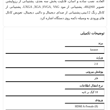
العاده، نصب ساده و اسان، قابلیت پخش سه بعدی، پشتیبانی از رزولیشن
تصویر 4K@60، پشتیبانی از مود UXGA ,XGA ,SVGA, VAG، پشتیبانی از
کانال رنگ 12بیتی،پشتیبانی از صدای دیجیتال و دالبی دیجیتال، تعویض کانال
های ورودی به وسیله دکمه روی دستگاه اشاره کرد.
توضیحات تکمیلی
برند
faranet
ورژن
2.0
پوشش بیرونی
فلز
نرخ انتقال اطلاعات
18 گیگ بر ثانیه
ورودی
(8) HDMI A-Female