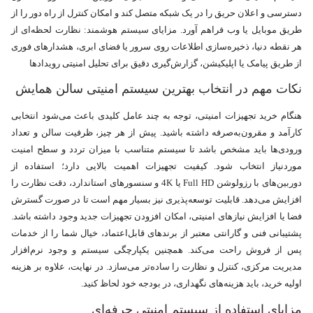
دسترسی و اعلان حریق را در یک شبکه متصل کند و امکان کنترل از راه دور را از
طریق موبایل یا وب فراهم آورد. مزایای سیستم هوشمند: نظارت لحظه‌ای از
هر نقطه دنیا، ذخیره‌سازی اطلاعات روی سرور یا فضای ابری، هشدارهای فوری
از طریق پیامک یا اپلیکیشن، گزارش‌گیری دقیق برای تحلیل امنیتی رویدادها
نکات مهم در انتخاب بهترین سیستم امنیتی سالن‌ همایش
هنگام خرید تجهیزات امنیتی، توجه به چند عامل کلیدی باعث می‌شود انتخابی
کارآمد و مقرون‌به‌صرفه داشته باشید. پیش از هر چیز، ظرفیت سالن و تعداد
ورودی‌ها باید مشخص باشد تا سیستم متناسب با میزان تردد و سطح امنیت
موردنیاز انتخاب شود. کیفیت تجهیزات اهمیت بالایی دارد؛ استفاده از
دوربین‌های با رزولوشن Full HD یا 4K و سنسورهای استاندارد، دقت نظارت را
افزایش می‌دهد. قابلیت توسعه‌پذیری نیز بسیار مهم است تا در صورت گسترش
فضا یا افزایش نیازهای امنیتی، امکان افزودن تجهیزات جدید وجود داشته باشد.
پشتیبانی فنی و گارانتی معتبر از برندهای قابل‌اعتماد، خیال شما را از خدمات
پس از فروش راحت می‌کند. همچنین یکپارچگی سیستم و وجود نرم‌افزار
مدیریت مرکزی، کنترل و نظارت را ساده‌تر می‌سازد. در نهایت، علاوه بر هزینه
اولیه خرید، باید هزینه‌های نگهداری، در بودجه خود لحاظ کنید.
مزایای استفاده از سیستم امنیتی حرفه‌ای