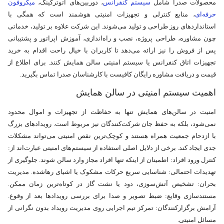
محصولات صدرا شامل
سیستم‌ کنفرانس
، دوربین‌های اتوترکینگ،
میکروفون‌
حرفه‌ای
، منابع کنترلی و تجهیزات امنیتی هوشمند است که همگی با
استانداردهای روز طراحی و تولید می‌شوند. این شرکت علاوه بر تولید، خدماتی
چون مشاوره، طراحی پروژه، نصب و راه‌اندازی، آموزش اپراتور و پشتیبانی
پس از فروش را نیز ارائه می‌دهد تا کاربران با خیال راحت اقدام به خرید
تجهیزات اتاق کنفرانس یا سیستم امنیتی سالن همایش کنند. برای اطلاع از
قیمت و دریافت مشاوره رایگان کافیست با کارشناسان صدرا تماس بگیرید.
اهمیت سیستم امنیتی در سالن‌ همایش
امنیت در سالن‌های همایش تنها به حفاظت از تجهیزات و اموال محدود
نمی‌شود، بلکه به حفظ جان شرکت‌کنندگان نیز مربوط است. رویدادهای بزرگ
با ازدحام جمعیت همراه هستند و کوچک‌ترین نقص امنیتی می‌تواند مشکلات
جدی ایجاد کند. برخی از دلایل اصلی استفاده از سیستم‌های امنیتی عبارت‌اند از:
کنترل ورود افراد: اطمینان از اینکه تنها افراد مجاز وارد سالن شوند. جلوگیری از
تهدیدات احتمالی: شناسایی سریع حرکات مشکوک یا اشیای رهاشده. مدیریت
بحران: تشخیص آتش‌سوزی، دود یا نشت گاز در کوتاه‌ترین زمان ممکن.
مستندسازی وقایع: ضبط تصویر و صدا برای بررسی رویدادها بعد از وقوع.
آرامش برگزارکنندگان: تمرکز تیم اجرایی روی مدیریت رویداد بدون نگرانی از
مسائل امنیتی.