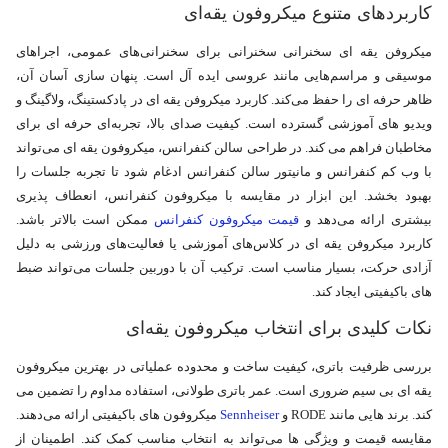
کاربردهای متنوع میکروفون یقه‌ای
میکروفن یقه ای سخنرانی سخنرانی برای سخنرانی‌های عمومی، اجراهای
موسیقی و مراسم‌هایی مانند عروسی ایده‌ آل است. پنهان‌ سازی آسان آن،
ظاهر حرفه‌ ای را حفظ می‌کند. کاربرد میکروفن یقه ای در پادکستینگ، ولاگینگ و
ویدیو های آموزشی گسترده است. کیفیت صدای بالا، تجربه‌ای حرفه‌ ای برای
مخاطبان فراهم می‌ کند. در طراحی سالن کنفرانس، میکروفون یقه‌ ای می‌تواند
با وب کم کنفرانس و مانیتور سالن کنفرانس ادغام شود تا تجربه جلسات را
بهبود بخشد. این ابزار در مقایسه با میکروفون کنفرانس، انعطاف‌ پذیری
بیشتری ارائه می‌دهد و
قیمت میکروفون کنفرانس
ممکن است بالاتر باشد.
کاربرد میکروفن یقه ای در کلاس‌های آموزشی یا فعالیت‌های ورزشی به دلیل
آزادی حرکت، بسیار مناسب است. ترکیب آن با دوربین جلسات می‌تواند ضبط‌
های باکیفیتی ایجاد کند.
نکات کلیدی برای انتخاب میکروفون یقه‌ای
بررسی ظرفیت باتری، کیفیت ساخت و محدوده عملیاتی در بهترین میکروفون
یقه ای بی سیم ضروری است. عمر باتری طولانی، استفاده مداوم را تضمین می‌
کند. برند هایی مانند RODE و
Sennheiser
میکروفون‌ های باکیفیتی ارائه می‌دهند.
مقایسه قیمت و ویژگی‌ ها می‌تواند به انتخاب مناسب کمک کند. اطمینان از