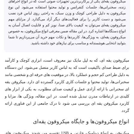
میکروفون یقه‌ای یکی از پرکاربردترین تجهیزات صوتی است که در انواع اجراهای
زنده، سخنرانی‌ها، جلسات کنفرانس و تولید محتوا استفاده می‌شود. این نوع
میکروفون به دلیل طراحی کوچک و وزن سبک، به راحتی روی لباس فرد نصب
می‌شود و دست کاربر را برای فعالیت‌های دیگر آزاد می‌گذارد. از مزایای مهم
میکروفون یقه‌ای می‌توان به کیفیت بالای صدا، نویز کم و قابلیت اتصال آسان به
انواع دستگاه‌ها اشاره کرد. در این مقاله ضمن معرفی انواع میکروفون، به خصوص
میکروفون یقه‌ای، به ویژگی‌ها، کاربردها و نکات مهم خرید آن می‌پردازیم تا شما
بتوانید انتخابی هوشمندانه و مناسب برای نیازهای خود داشته باشید.
میکروفون یقه ای، که به لپل مایک نیز معروف است، ابزاری کوچک و کارآمد
برای ضبط صدای باکیفیت است که به لباس کاربر متصل می‌شود. این دستگاه
به دلیل طراحی کم‌ حجم و عملکرد بالا، در موقعیت‌ های حرفه‌ ای و شخصی مانند
سخنرانی‌ها، تولید محتوا و جلسات کاری کاربرد گسترده‌ ای دارد. میکروفن یقه‌
ای سخنرانی با ارائه آزادی عمل و کیفیت صدای مطلوب، به یکی از ابزار های
کلیدی در ارتباطات مدرن تبدیل شده است. در این مقاله، ویژگی‌ ها، مزایا و
کاربرد میکروفن یقه ای بررسی می‌ شود تا درک جامعی از این فناوری ارائه
گردد.
انواع میکروفون‌ها و جایگاه میکروفون یقه‌ای
میکروفن‌ به انواع دینامیک، خازنی و USB تقسیم می‌ شوند. میکروفون‌ های