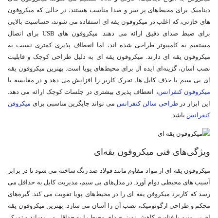
دینامیک برای محیط‌های پر سر و صدا مناسب هستند، در حالی که میکروفون‌
های خازنی، که اغلب در میکروفون یقه‌ ای استفاده می‌ شوند، حساسیت بالایی
برای ضبط صدای دقیق ارائه می‌ دهند. میکروفون‌ های USB برای اتصال
مستقیم به کامپیوتر طراحی شده‌ اند، اما انعطاف‌ پذیری کمتری نسبت به
میکروفون یقه‌ ای دارند. میکروفون یقه‌ ای به دلیل طراحی کوچک و قابلیت
نصب آسان، گزینه‌ای ایده‌ آل برای محیط‌های پویا است. بهترین میکروفون یقه
ای بی سیم با حذف کابل‌ ها، تحرک کاربر را افزایش می‌ دهد و در مقایسه با
میکروفون کنفرانس
، انعطاف‌ پذیری بیشتری در جلسات کوچک ارائه می‌ دهد.
این ابزار در
طراحی سالن کنفرانس
می‌ تواند جایگزین مناسبی برای
میکروفن
کنفرانس
باشد.
ویژگی‌های فنی میکروفون یقه‌ای
میکروفون یقه‌ ای از مواد مقاوم مانند فولاد ضد زنگ ساخته می‌ شود تا در برابر
آسیب‌ های محیطی دوام آورد. در مدل‌های بی‌ سیم، مدیریت کابل به حداقل می‌
رسد که کاربرد میکروفن یقه ای را در محیط‌های پویا تقویت می‌ کند. گیره‌های
محکم و طراحی ارگونومیک، نصب آن را آسان می‌ سازد. بهترین میکروفون یقه
ای بی سیم با فناوری کاهش نویز، صدای محیط را به حداقل می‌ رساند و تمرکز