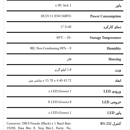
پاور
1 x DC Jack
DC5V:11.95W:56BTU
Power Consumption
دمای کارکرد
0-40 °C
-20 – 60°C
Storage Temperature
0 – 80% RH, Non-Condensing
Humidity
Housing
فلز
وزن
2.8 کیلو گرم
ابعاد
43.72 x 15.78 x 4.40 سانتی متر
ورودی LED
1 x LED (Green)
خروجی LED
8 X LED (Green)
پاور LED
1 x LED (Green)
کنترل RS-232
Connector: DB-9 Female (Black) x 1 Baud Rate:
19200, Data Bits: 8, Stop Bits:1, Parity: No,