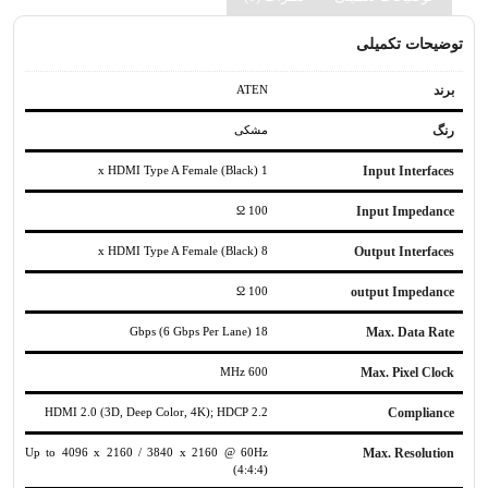
توضیحات تکمیلی
برند
ATEN
رنگ
مشکی
1 x HDMI Type A Female (Black)
Input Interfaces
100 Ω
Input Impedance
8 x HDMI Type A Female (Black)
Output Interfaces
100 Ω
output Impedance
18 Gbps (6 Gbps Per Lane)
Max. Data Rate
600 MHz
Max. Pixel Clock
HDMI 2.0 (3D, Deep Color, 4K); HDCP 2.2
Compliance
Up to 4096 x 2160 / 3840 x 2160 @ 60Hz
Max. Resolution
(4:4:4)