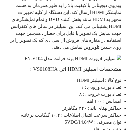
ویدیوی دیجیتالی با کیفیت بالا را به طور همزمان به هشت
نمایشگر HDMI ارسال کند. این دستگاه از کلیه تجهیزات
مجهز به HDMI مانند پخش کننده DVD و تمام نمایشگرهای
HDMI پشتیبانی می کند. این اسپلیتر در سالن های کنفرانس
جهت نمایش یک تصویر یا فایل برای حضار ، همچنین جهت
استفاده در مغازه های فروش ال سی دی که یک تصویر را بر
روی چندین تلویزوین نمایش می دهند.
مشخصات اسپلیتر HDMI اتن VS0108HA :
نوع کالا : اسپلیتر HDMI
تعداد پورت ورودی : ۱
تعداد پورت خروجی : ۸
امپدانس : ۱۰۰ اهم
حداکثر پهنای باند : ۳۴۰ مگاهرتز
حداکثر سرعت انتقال اطلاعات : ۱۰.۲ گیگابیت بر ثانیه
توان مصرفی : 5VDC/14.84W
جنس بدنه : فلز