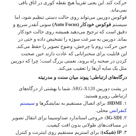
حرکت کند. این یعنی تقریباً هیچ نقطه کوری در اتاق باقی
نمی‌ماند.
فوکوس دوربین می‌تواند روی حالت دستی تنظیم شود، اما
سیستم
فوکوس خودکار (Auto Focus)
سونی آنقدر سریع و
دقیق است که ترجیح می‌دهید همیشه روی حالت خودکار
بماند. دوربین به سرعت سوژه را تشخیص داده و حتی در
حین حرکت زوم یا چرخش، وضوح تصویر را حفظ می‌کند.
این قابلیت برای سخنرانانی که عادت دارند حین صحبت
کردن در صحنه راه بروند، نعمتی بزرگ است؛ چرا که دوربین
مثل یک سایه آن‌ها را تعقیب می‌کند.
درگاه‌های ارتباطی؛ پیوند میان سنت و مدرنیته
در پشت دوربین SRG-X120، شما با بهشتی از درگاه‌های
ارتباطی روبرو هستید:
۱.
HDMI:
برای اتصال مستقیم به نمایشگرها و
سیستم‌
کنفرانس
محلی.
۲.
3G-SDI:
خروجی استاندارد صداوسیما برای انتقال تصویر
در مسافت‌های طولانی بدون افت کیفیت.
۳.
IP (شبکه):
برای استریم مستقیم روی اینترنت و کنترل