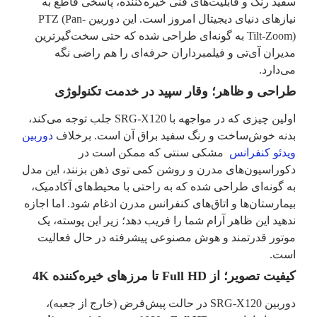
سفید رنگ و قابلیت‌های فنی خیره‌کننده، پاسخی قاطع به
نیازهای دنیای دیجیتال امروز است. این دوربین PTZ (Pan-
Tilt-Zoom) به گونه‌ای طراحی شده که حتی سخت‌گیرترین
مدیران آی‌تی و فیلمبرداران حرفه‌ای را هم راضی نگه
می‌دارد.
طراحی و ظاهر؛ وقار سپید در خدمت تکنولوژی
اولین چیزی که در مواجهه با SRG-X120 جلب توجه می‌کند،
بدنه خوش‌ساخت و رنگ سفید براق آن است. برخلاف
دوربین‌
ویدئو کنفرانس
مشکی سنتی که ممکن است در
دکوراسیون‌های مدرن و روشن کمی توی ذهن بزنند، این مدل
به گونه‌ای طراحی شده که به راحتی با محیط‌های آکادمیک،
بیمارستان‌ها و اتاق‌های کنفرانس مدرن ادغام شود. اما اجازه
ندهید این ظاهر آرام شما را فریب دهد؛ زیر این پوسته، یک
موتور قدرتمند و هوش مصنوعی پیشرفته در حال فعالیت
است.
کیفیت تصویر؛ از Full HD تا مرزهای خیره‌کننده 4K
دوربین SRG-X120 در حالت پیش‌فرض (خارج از جعبه)،