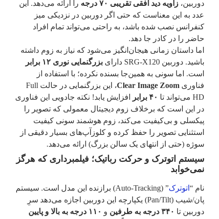
دوربین،
زاویه دید افقی تقریبی ۷۰ درجه
را ارائه می‌دهد. این
عدد به این معناست که حتی اگر دوربین در نزدیکی میز
کنفرانس نصب شده باشد، به راحتی می‌تواند تمام افراد
حاضر را در کادر جا دهد.
اما داستان زمانی هیجان‌انگیز می‌شود که نیاز به زوم داشته
باشید. دوربین SRG-X120 دارای
بزرگنمایی نوری ۱۲ برابر
است. اما سونی به همین‌جا بسنده نکرده؛ با استفاده از
فناوری
Clear Image Zoom
، این بزرگنمایی در حالت Full
HD می‌تواند تا
۴۰ برابر
افزایش یابد! نکته جادویی این فناوری
در این است که برخلاف زوم دیجیتال معمولی که تصویر را
پیکسلی و بی‌کیفیت می‌کند، زوم هوشمند سونی کیفیت
استثنایی تصویر را حفظ کرده و کلوزآپ‌های بسیار دقیقی از
سوژه (حتی از انتهای یک سالن بزرگ) ارائه می‌دهد.
سیستم اتوترک و حرکت رباتیک؛ فیلمبرداری که هرگز
نمی‌خوابد
نام “
اتوترک
” (Auto-Tracking) برازنده این مدل است. سیستم
پان/شیب (Pan/Tilt) یکپارچه این دوربین اجازه می‌دهد سرِ
دوربین تا
۳۴۰ درجه به طرفین
و
۱۱۰ درجه به بالا و پایین