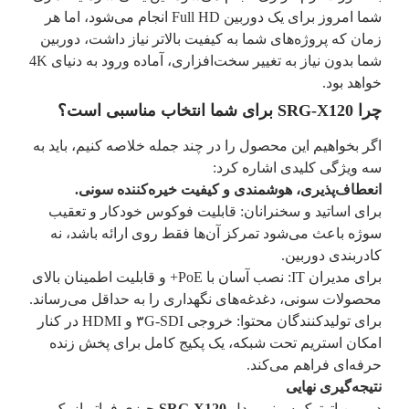
شما امروز برای یک دوربین Full HD انجام می‌شود، اما هر
زمان که پروژه‌های شما به کیفیت بالاتر نیاز داشت، دوربین
شما بدون نیاز به تغییر سخت‌افزاری، آماده ورود به دنیای 4K
خواهد بود.
چرا SRG-X120 برای شما انتخاب مناسبی است؟
اگر بخواهیم این محصول را در چند جمله خلاصه کنیم، باید به
سه ویژگی کلیدی اشاره کرد:
انعطاف‌پذیری، هوشمندی و کیفیت خیره‌کننده سونی.
برای اساتید و سخنرانان: قابلیت فوکوس خودکار و تعقیب
سوژه باعث می‌شود تمرکز آن‌ها فقط روی ارائه باشد، نه
کادربندی دوربین.
برای مدیران IT: نصب آسان با PoE+ و قابلیت اطمینان بالای
محصولات سونی، دغدغه‌های نگهداری را به حداقل می‌رساند.
برای تولیدکنندگان محتوا: خروجی ۳G-SDI و HDMI در کنار
امکان استریم تحت شبکه، یک پکیج کامل برای پخش زنده
حرفه‌ای فراهم می‌کند.
نتیجه‌گیری نهایی
دوربین اتوترک سونی مدل
SRG-X120
چیزی فراتر از یک