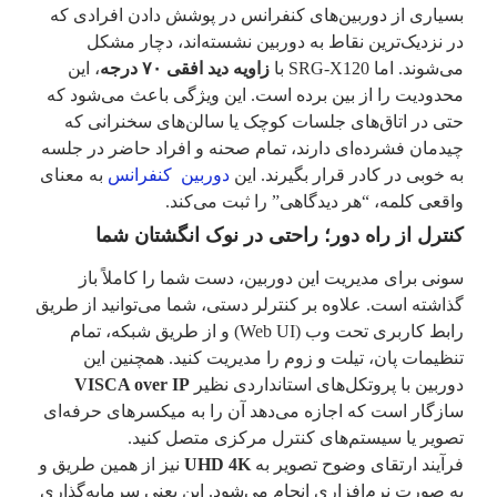
بسیاری از دوربین‌های کنفرانس در پوشش دادن افرادی که
در نزدیک‌ترین نقاط به دوربین نشسته‌اند، دچار مشکل
می‌شوند. اما SRG-X120 با
زاویه دید افقی ۷۰ درجه
، این
محدودیت را از بین برده است. این ویژگی باعث می‌شود که
حتی در اتاق‌های جلسات کوچک یا سالن‌های سخنرانی که
چیدمان فشرده‌ای دارند، تمام صحنه و افراد حاضر در جلسه
به خوبی در کادر قرار بگیرند. این
دوربین کنفرانس
به معنای
واقعی کلمه، “هر دیدگاهی” را ثبت می‌کند.
کنترل از راه دور؛ راحتی در نوک انگشتان شما
سونی برای مدیریت این دوربین، دست شما را کاملاً باز
گذاشته است. علاوه بر کنترلر دستی، شما می‌توانید از طریق
رابط کاربری تحت وب (Web UI) و از طریق شبکه، تمام
تنظیمات پان، تیلت و زوم را مدیریت کنید. همچنین این
دوربین با پروتکل‌های استانداردی نظیر
VISCA over IP
سازگار است که اجازه می‌دهد آن را به میکسرهای حرفه‌ای
تصویر یا سیستم‌های کنترل مرکزی متصل کنید.
فرآیند ارتقای وضوح تصویر به
UHD 4K
نیز از همین طریق و
به صورت نرم‌افزاری انجام می‌شود. این یعنی سرمایه‌گذاری