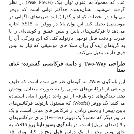
عدد که معمولاً به عنوان توان پیک (Peak Power) در نظر
گرفته می‌شود، نشان‌دهنده حداکثر توانی است که ووفر
می‌تواند در لحظات کوتاه و گذرا (مانند ضربه‌های ناگهانی در
موسیقی) تحمل کند. این توان بالا در ووفر، به AS15 اجازه
می‌دهد تا فرکانس‌های پایین و بیس عمیق و کوبنده‌ای را با
قدرت و دقت قابل توجهی بازتولید کند، که این ویژگی، آن را
به گزینه‌ای ایده‌آل برای سبک‌های موسیقی که نیاز به بیس
قوی دارند، تبدیل می‌کند.
طراحی Two-Way و دامنه فرکانسی گسترده: غنای
صدا
این بلندگوی
2Way
به گونه‌ای طراحی شده است که طیف
وسیعی از فرکانس‌های صوتی را به صورت متعادل پوشش
دهد. بلندگوهای دو-طرفه از دو واحد درایور اصلی استفاده
می‌کنند: یک ووفر (Woofer) که مسئول بازتولید فرکانس‌های
پایین (بیس) و بخش زیادی از فرکانس‌های میانی است، و یک
درایور دیگر که معمولاً یک توییتر (Tweeter) برای فرکانس‌های
بالا (صدای تریبل) است. در
بلندگوی پسیو داینا پرو AS15
، به
جای توییتر مجزا، از یک درایور
فول رنج
در کنار ووفر ۱۵