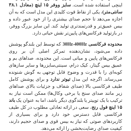
اینچی استفاده شده است.
سایز ووفر ۱۵ اینچ (معادل ۳۸.۱
سانتی‌متر)
، یکی از نقاط قوت کلیدی این مدل است که به آن
اجازه می‌دهد تا حجم صدای بیشتری را از خود عبور داده و
بیس عمیق‌تر و قدرتمندتری تولید کند. این سایز بزرگ ووفر،
در بازتولید فرکانس‌های پایین‌تر نقش حیاتی دارد.
محدوده فرکانسی 30Hz-400Hz
که توسط این بلندگو پوشش
داده می‌شود، نشان‌دهنده تمرکز اصلی آن بر روی
فرکانس‌های پایین و میانی است. این محدوده، صداهای بم و
عمیق بیس گیتار، کیک درام، سینتی‌سایزرها و سایر سازهای
کوبه‌ای را با قدرت و وضوح قابل توجهی به گوش شنونده
می‌رساند. اگرچه این مدل
تیوتر ندارد
و برای پوشش کامل
طیف فرکانسی بالا (صدای شفاف و جزئیات بالای صداهای
زیر مانند صدای سنج یا برخی وکال‌ها) ممکن است نیاز به
ترکیب با یک توییتر یا بلندگوی دیگر باشد، اما به عنوان یک
باند
۱۵ اینچ فول رنج
، سعی در ارائه تعادلی مطلوب در کل طیف
فرکانسی قابل دسترس خود دارد و برای بسیاری از
کاربردهای صوتی که نیاز به بیس قوی و صدای حجیم دارند،
کیفیت صدای رضایت‌بخشی را ارائه می‌دهد.