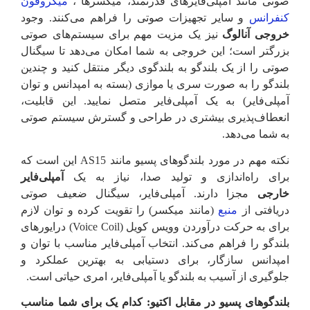
صوتی مانند آمپلی‌فایرهای قدرتمند، میکسرها ،
میکروفون
کنفرانس
و سایر تجهیزات صوتی را فراهم می‌کنند. وجود
خروجی آنالوگ
نیز یک مزیت مهم برای سیستم‌های صوتی
بزرگتر است؛ این خروجی به شما امکان می‌دهد تا سیگنال
صوتی را از یک بلندگو به بلندگوی دیگر منتقل کنید و چندین
بلندگو را به صورت سری یا موازی (بسته به امپدانس و توان
آمپلی‌فایر) به یک آمپلی‌فایر متصل نمایید. این قابلیت،
انعطاف‌پذیری بیشتری در طراحی و گسترش سیستم صوتی
به شما می‌دهد.
نکته مهم در مورد بلندگوهای پسیو مانند AS15 این است که
برای راه‌اندازی و تولید صدا، نیاز به یک
آمپلی‌فایر
خارجی
مجزا دارند. آمپلی‌فایر، سیگنال ضعیف صوتی
دریافتی از
منبع
(مانند میکسر) را تقویت کرده و توان لازم
برای به حرکت درآوردن وویس کویل (Voice Coil) درایورهای
بلندگو را فراهم می‌کند. انتخاب آمپلی‌فایر مناسب با توان و
امپدانس سازگار، برای دستیابی به بهترین عملکرد و
جلوگیری از آسیب به بلندگو یا آمپلی‌فایر، امری حیاتی است.
بلندگوهای پسیو در مقابل اکتیو: کدام یک برای شما مناسب