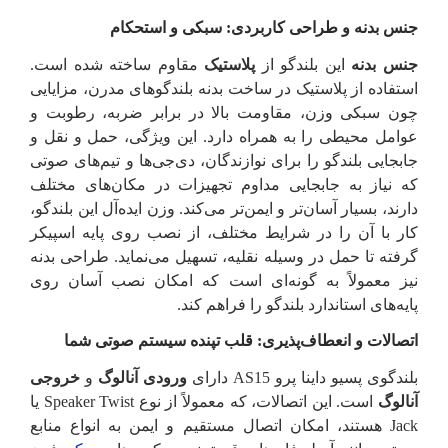
جنس بدنه و طراحی کاربردی: سبکی و استحکام
جنس بدنه
این بلندگو از
پلاستیک
مقاوم ساخته شده است.
استفاده از پلاستیک در ساخت بدنه بلندگوهای مدرن، مزایایی
چون سبکی وزن، مقاومت بالا در برابر ضربه، رطوبت و
عوامل محیطی را به همراه دارد. این ویژگی، حمل و نقل و
جابجایی بلندگو را برای نوازندگان، دی‌جی‌ها و تیم‌های صوتی
که نیاز به جابجایی مداوم تجهیزات در مکان‌های مختلف
دارند، بسیار آسان‌تر و ایمن‌تر می‌کند. وزن ایده‌آل این بلندگو،
کار با آن را در شرایط مختلف، از نصب روی پایه اسپیکر
گرفته تا حمل در وسیله نقلیه، تسهیل می‌نماید. طراحی بدنه
نیز معمولاً به گونه‌ای است که امکان نصب آسان روی
پایه‌های استاندارد بلندگو را فراهم کند.
اتصالات و انعطاف‌پذیری: قلب تپنده سیستم صوتی شما
بلندگوی پسیو داینا پرو AS15 دارای
ورودی آنالوگ
و
خروجی
آنالوگ
است. این اتصالات، که معمولاً از نوع Speaker Twist یا
Jack هستند، امکان اتصال مستقیم و ایمن به انواع منابع