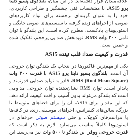
علاقه‌مندان قرار داشته‌اند. در این میان،
بلندگوی پسیو داینا
پرو AS15
، با مشخصات فنی چشمگیر و طراحی کاربردی،
خود را به عنوان گزینه‌ای برجسته برای انواع کاربردهای
صوتی، از اجراهای زنده گرفته تا سیستم‌های صوتی خانگی و
استودیوهای پادکست، مطرح کرده است. این بلندگو با توان
نامی
۲۰۰ وات RMS
، نویدبخش صدایی پرحجم، تفکیک شده
و عمیق است.
قدرت و کیفیت صدا: قلب تپنده AS15
یکی از مهم‌ترین فاکتورها در انتخاب یک بلندگو، توان خروجی
آن است.
بلندگوی پسیو داینا پرو AS15
با
قدرت ۲۰۰ وات
RMS (Root Mean Square)
، قادر به تولید صدایی قدرتمند و
پایدار است. توان RMS نشان‌دهنده توان خروجی مداومی
است که بلندگو می‌تواند بدون آسیب و افت کیفیت ارائه دهد،
که این مقدار برای AS15، آن را برای فضاهای متوسط تا
بزرگ، سالن‌های کنفرانس، اجراهای موسیقی زنده در کافه‌ها
یا مراسم‌های کوچک، و حتی
سیستم‌ صوتی
حرفه‌ای در
استودیوها کاملاً مناسب می‌سازد. لازم به ذکر است که
قدرت خروجی ووفر
این بلندگو تا
۵۰۰ وات
نیز می‌رسد. این