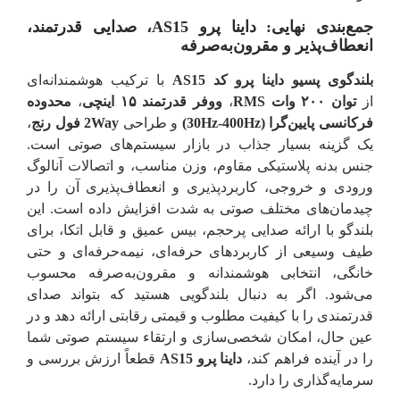
جمع‌بندی نهایی: داینا پرو AS15، صدایی قدرتمند،
انعطاف‌پذیر و مقرون‌به‌صرفه
بلندگوی پسیو داینا پرو کد AS15
با ترکیب هوشمندانه‌ای
از
توان ۲۰۰ وات RMS
،
ووفر قدرتمند ۱۵ اینچی
،
محدوده
فرکانسی پایین‌گرا (30Hz-400Hz)
و طراحی
2Way فول رنج
،
یک گزینه بسیار جذاب در بازار سیستم‌های صوتی است.
جنس بدنه پلاستیکی مقاوم، وزن مناسب، و اتصالات آنالوگ
ورودی و خروجی، کاربردپذیری و انعطاف‌پذیری آن را در
چیدمان‌های مختلف صوتی به شدت افزایش داده است. این
بلندگو با ارائه صدایی پرحجم، بیس عمیق و قابل اتکا، برای
طیف وسیعی از کاربردهای حرفه‌ای، نیمه‌حرفه‌ای و حتی
خانگی، انتخابی هوشمندانه و مقرون‌به‌صرفه محسوب
می‌شود. اگر به دنبال بلندگویی هستید که بتواند صدای
قدرتمندی را با کیفیت مطلوب و قیمتی رقابتی ارائه دهد و در
عین حال، امکان شخصی‌سازی و ارتقاء سیستم صوتی شما
را در آینده فراهم کند،
داینا پرو AS15
قطعاً ارزش بررسی و
سرمایه‌گذاری را دارد.