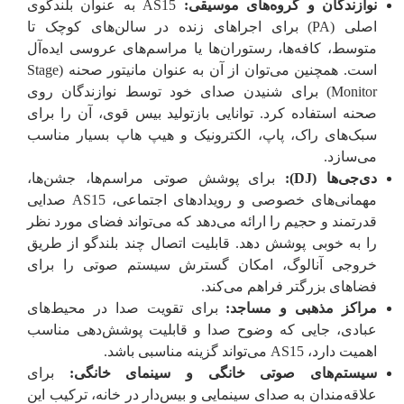
نوازندگان و گروه‌های موسیقی:
AS15 به عنوان بلندگوی
اصلی (PA) برای اجراهای زنده در سالن‌های کوچک تا
متوسط، کافه‌ها، رستوران‌ها یا مراسم‌های عروسی ایده‌آل
است. همچنین می‌توان از آن به عنوان مانیتور صحنه (Stage
Monitor) برای شنیدن صدای خود توسط نوازندگان روی
صحنه استفاده کرد. توانایی بازتولید بیس قوی، آن را برای
سبک‌های راک، پاپ، الکترونیک و هیپ هاپ بسیار مناسب
می‌سازد.
دی‌جی‌ها (DJ):
برای پوشش صوتی مراسم‌ها، جشن‌ها،
مهمانی‌های خصوصی و رویدادهای اجتماعی، AS15 صدایی
قدرتمند و حجیم را ارائه می‌دهد که می‌تواند فضای مورد نظر
را به خوبی پوشش دهد. قابلیت اتصال چند بلندگو از طریق
خروجی آنالوگ، امکان گسترش سیستم صوتی را برای
فضاهای بزرگتر فراهم می‌کند.
مراکز مذهبی و مساجد:
برای تقویت صدا در محیط‌های
عبادی، جایی که وضوح صدا و قابلیت پوشش‌دهی مناسب
اهمیت دارد، AS15 می‌تواند گزینه مناسبی باشد.
سیستم‌های صوتی خانگی و سینمای خانگی:
برای
علاقه‌مندان به صدای سینمایی و بیس‌دار در خانه، ترکیب این