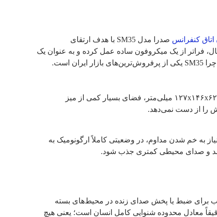
اتاق کنفرانس
صدرا مدل SM35 با هدف ارتقای
، فراتر از یک میکروفون ساده عمل کرده و به عنوان یک
 است.
اولین چیزی که در نگاه اول به میکروفون صدرا SM35 جلب توجه می‌کند، بدنه خوش‌ساخت و ابعاد متناسب آن است. این کنسول با ابعاد ۱۲۷x۱۴۶x۶۲ میلی‌متر، فضای بسیار کمی از میز
ه می‌دهد تا بدون نیاز به خم شدن مداوم، در وضعیتی کاملاً ارگونومیک به
انتخاب برای ضبط یا پخش صدای زنده در محیط‌های بسته
لوهرتز (20-20KHz) است. جالب است بدانید که این بازه دقیقاً معادل محدوده شنوایی کامل انسان است؛ یعنی هیچ