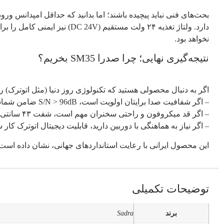
دارد. ولتاژ تغذیه ۲۴ ولت م
نخواهد بود.
نتیجه‌گیری نهایی؛ چرا صدرا SM35 بخریم؟
اگر به دنبال محصولی هستید که تکنولوژی روز دنیا (مثل اتوترک) را با قیمتی
– اگر شفافیت صدا برایتان اولویت است، S/N > 96dB ضامن شماست.
– اگر قد میکروفون و راحتی سخنران مهم است، شفت ۴۳ سانتی‌متری آن بی‌نظیر است.
– اگر نیاز به هماهنگی با دوربین دارید، قابلیت دیجیتال اتوترک کار 
این محصول ایرانی با رعایت استانداردهای جهانی، نشان داده اس
توضیحات تکمیلی
برند
Sadra