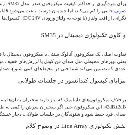
برای بهره‌گیری از حداکثر کیفیت
میکروفون صدرا مدل SM35، رعایت فاصله استاندارد بین کنسول‌ها ضروری است. اگرچه این دستگاه دارای اسپیکر داخلی است و به خودی خود نیاز به
صوتی
نگرانی از افت ولتاژ (با توجه به ولتاژ ورودی DC 24V)، کنسول‌ها را در فواصل مناسب از یکدیگر قرار دهید.
واکاوی تکنولوژی دیجیتال در SM35
عددی که تضمین می‌کند شما حتی در محیط‌های کمی شلوغ، صدای
مزایای کپسول کندانسور در جلسات طولانی
صدای فرد حفظ شود و شنوندگان در جلسات طولانی، دچار خستگی
نقش تکنولوژی Line Array در وضوح کلام