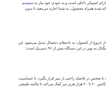
سیستم‌
چیدمان درست باعث می‌شود قابلیت اتوترکینگ با دقت میلی‌متری عمل کند. کابل‌های شیلددار ۲ متری ارائه شده همراه محصول، به شما اجازه می‌دهند تا بدون
وگ سنتی با میکروفون دیجیتال با قابلیت اتوترک در نحوه پردازش سیگنال است. در مدل SM35، صدا قبل از خروج از کنسول، به داده‌های دیجیتال تبدیل می‌شود. این
یعنی نویزهای محیطی مثل صدای فن کوئل یا لرزش‌های خفیف میز، روی کیفیت تأثیر نمی‌گذارند. به همین دلیل است که نسبت S/N یا سیگنال به نویز در این دستگاه بیش از ۹۶ دسی‌بل است؛
ز دارند سخنران به آن‌ها بسیار نزدیک شود، نوع کندانسور به کار رفته در صدرا SM35، اجازه می‌دهد تا شخص در فاصله راحتی از میز قرار بگیرد. با حساسیت
42dB±2dB، این میکروفون حتی اگر سخنران سرش را کمی به طرفین بچرخاند، باز هم صدا را با همان قدرت جذب می‌کند. بازه پاسخ فرکانس ۲۰ تا ۲۰ هزار هرتز نیز کمک می‌کند تا تنالیته طبیعی