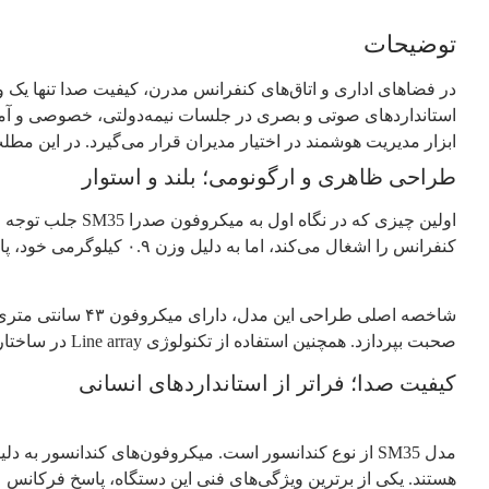
توضیحات
در فضاهای اداری و اتاق‌های کنفرانس مدرن، کیفیت صدا تنها ی
استانداردهای صوتی و بصری در جلسات نیمه‌دولتی، خصوصی و آمو
ابزار مدیریت هوشمند در اختیار مدیران قرار می‌گیرد. در این مطلب به بررسی عمیق و هم
طر
احی ظاهری و ارگونومی؛ بلند و استوار
کنفرانس را اشغال می‌کند، اما به دلیل وزن ۰.۹ کیلوگرمی خود، پایداری بسیار خوبی روی میز دارد و با جابه‌جایی‌های ناگهانی کابل، تعادلش را از دست نمی‌دهد.
شاخصه اصلی طراحی
صحبت بپردازد. همچنین استفاده از تکنولوژی Line array در ساختار دهنی میکروفون، باعث شده تا زاویه پوشش‌دهی صدا بسیار دقیق باشد و صدای محیطی کمتری جذب شود.
کیفیت صدا؛ فراتر از استانداردهای انسانی
مدل SM35 از نوع کندانسور است. میکروفون‌های کندانسور 