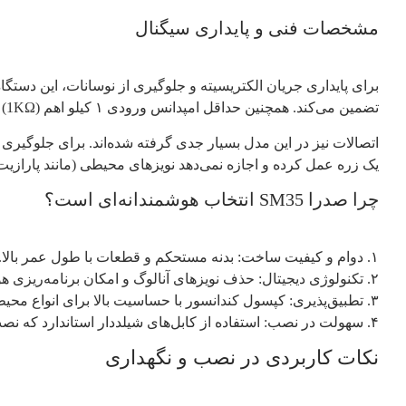
مشخصات فنی و پایداری سیگنال
تضمین می‌کند. همچنین حداقل امپدانس ورودی ۱ کیلو اهم (1KΩ) باعث می‌شود که سیگنال صوتی در مسیر کابل‌کشی‌های طولانی سالن، دچار افت کیفیت یا کاهش ولتاژ نشود.
اتصالات نیز در این مدل بسیار جدی گرفته شده‌اند. برای جلوگیری 
یک زره عمل کرده و اجازه نمی‌دهد نویزهای محیطی (مانند پارازی
چرا صدرا SM35 انتخاب هوشمندانه‌ای است؟
۱. دوام و کیفیت ساخت: بدنه مستحکم و قطعات با طول عمر بالا.
۲. تکنولوژی دیجیتال: حذف نویزهای آنالوگ و امکان برنامه‌ریزی هوشمند.
۳. تطبیق‌پذیری: کپسول کندانسور با حساسیت بالا برای انواع محیط‌ها.
۴. سهولت در نصب: استفاده از کابل‌های شیلددار استاندارد که نصب را سریع و بدون خطا می‌کند.
نکات کاربردی در نصب و نگهداری