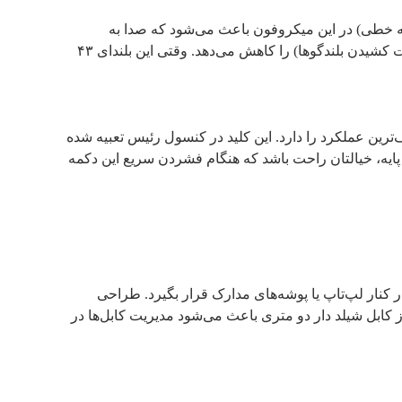
ال باشد که چرا دارای میکروفون ۴۰ سانتی متری و Line array بودن یک مزیت است؟ در واقع، تکنولوژی Line array (آرایه خطی) در این میکروفون باعث می‌شود که صدا به
صورت یکنواخت در فضا پخش نشود، بلکه به سمت هدف (دهان سخنران) متمرکز شود. این موضوع به شدت پدیده آزاردهنده فیدبک (سوت کشیدن بلندگوها) را کاهش می‌دهد. وقتی این بلندای ۴۳
سیاری از کاربران اعلام کرده‌اند که کلید حق تقدم ریاست نسبت به سایر شرکت کنندگان در مدل SM35، منعطف‌ترین عملکرد را دارد. این کلید در کنسول رئیس تعبیه شده
کند، بلکه سیگنال‌های اتوترکینگ را نیز برای لحظاتی به نفع رئیس ثابت نگه می‌دارد. با وزن ۰.۹ کیلوگرمی پایه، خیالتان راحت باشد که هنگام فشردن سریع این دکمه
لی‌متری صدرا SM35 باعث می‌شود این کنسول به خوبی در کنار لپ‌تاپ یا پوشه‌های مدارک قرار بگیرد. طراحی
 کابل شیلد دار دو متری باعث می‌شود مدیریت کابل‌ها در