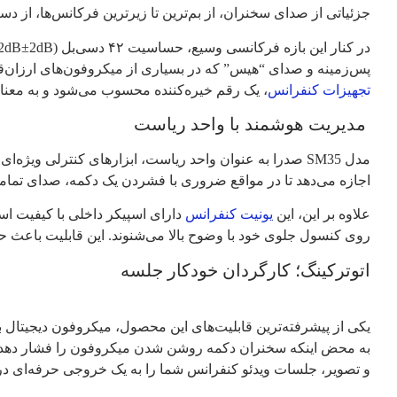
جزئیاتی از صدای سخنران، از بم‌ترین تا زیرترین فرکانس‌ها، از د
پس‌زمینه و صدای “هیس” که در بسیاری از میکروفون‌های ارزان‌قیمت شنیده می‌شود، صدرا مدل SM35 را به نسبت سیگنال به نوی
تجهیزات کنفرانس
، یک رقم خیره‌کننده محسوب می‌شود و به مع
مدیریت هوشمند با واحد ریاست
مدل SM35 صدرا به عنوان واحد ریاست، ابزارهای کنترلی وی
اجازه می‌دهد تا در مواقع ضروری با فشردن یک دکمه، صدای تمامی
علاوه بر این، این
یونیت کنفرانس
دارای اسپیکر داخلی با کیفیت اس
روی کنسول جلوی خود با وضوح بالا می‌شنوند. این قابلیت باعث ح
اتوترکینگ؛ کارگردان خودکار جلسه
یکی از پیشرفته‌ترین قابلیت‌های این محصول، میکروفون دیجیتال ب
به محض اینکه سخنران دکمه روشن شدن میکروفون را فشار دهد، فر
و تصویر، جلسات ویدئو کنفرانس شما را به یک خروجی حرفه‌ای در حد