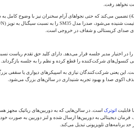
ست نخواهد رفت.
در کنار این بازه فرکانسی وسیع، حساسیت ۴۲ دسی‌بل (42dB±2dB) تضمین می‌کند که حتی نجواهای آرام سخن
ز (S/N) بیش از ۹۶ دسی‌بل مجهز کرده است. این عدد در دنیای
نای صدای کریستالی و شفاف در خروجی است.
ژه‌ای را در اختیار مدیر جلسه قرار می‌دهد. دارای کلید حق تقدم ریاست 
 کنسول‌های شرکت‌کننده را قطع کرده و نظم را به جلسه بازگرداند.
ت. این یعنی شرکت‌کنندگان نیازی به اسپیکرهای دیواری یا سقفی بزرگ
ذف اکوی صدا و بهبود تجربه شنیداری در سالن‌های بزرگ می‌شود.
ا قابلیت
اتوترک
مان دیجیتالی به دوربین‌ها ارسال شده و لنز دوربین به صورت خودک
 برنامه‌های تلویزیونی تبدیل می‌کند.