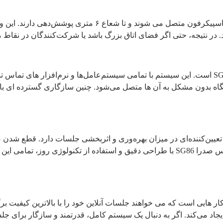
میکروفون‌ های اکسپنشن این سیستم از طریق اتصال وایرلس به اس
. در نتیجه، حتی اگر فضای اتاق بزرگ باشد یا شرکت‌کنندگان در نقاط
انعطاف‌پذیری یکی از نقاط قوت اصلی سیستم ویدئو کنفرانس SG86 است. این سیستم با تمامی سیستم‌عامل
هایی مانند Zoom، Microsoft Teams یا Skype، این دستگاه بدون مشکل به آن‌ ها متصل می‌شود. چنین
ین‌کننده‌ای در میزان بهره‌وری و اثربخشی جلسات دارد. قطع شدن صد
هستند که می‌توانند کل جلسه را تحت تأثیر قرار دهند. ویدئو کنفرانس صدرا SG86 با طراحی دقی
رای کسب‌ و کار هایی است که می‌ خواهند جلسات آنلاین خود را با بالاترین ک