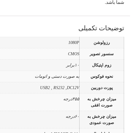
شما باشد.
توضیحات تکمیلی
رزولوشن
1080P
سنسور تصویر
CMOS
زوم اپتیکال
۱۰برابر
نحوه فوکوس
به صورت دستی و اتومات
پورت دوربین
USB2 , RS232 ,DC12V
میزان چرخش به
۳۵۵درجه
صورت افقی
میزان چرخش به
۶۰درجه
صورت عمودی