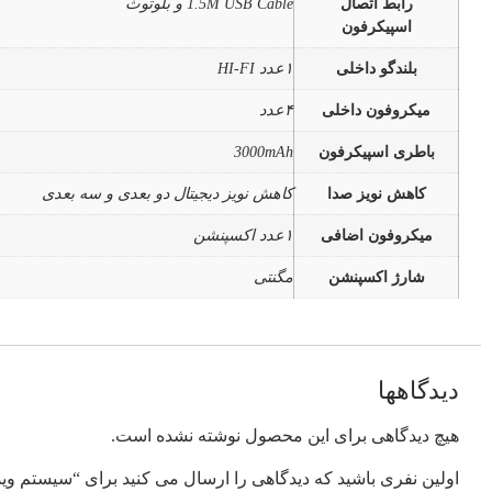
رابط اتصال
1.5M USB Cable و بلوتوث
اسپیکرفون
بلندگو داخلی
۱عدد HI-FI
میکروفون داخلی
۴عدد
باطری اسپیکرفون
3000mAh
کاهش نویز صدا
کاهش نویز دیجیتال دو بعدی و سه بعدی
میکروفون اضافی
۱عدد اکسپنشن
شارژ اکسپنشن
مگنتی
دیدگاهها
هیچ دیدگاهی برای این محصول نوشته نشده است.
اولین نفری باشید که دیدگاهی را ارسال می کنید برای “سیستم ویدئو