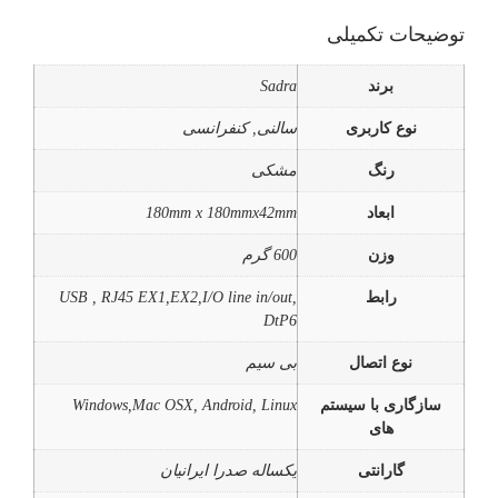
توضیحات تکمیلی
برند
Sadra
نوع کاربری
سالنی, کنفرانسی
رنگ
مشکی
ابعاد
180mm x 180mmx42mm
وزن
600 گرم
رابط
USB , RJ45 EX1,EX2,I/O line in/out,
DtP6
نوع اتصال
بی سیم
سازگاری با سیستم
Windows,Mac OSX, Android, Linux
های
گارانتی
یکساله صدرا ایرانیان