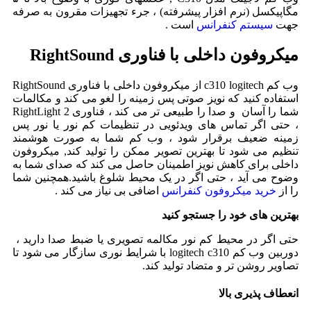
مگاپیکسل (نرم افزار پیشرفته) ، جرء تجهیزات مقرون به صرفه
جهت
سیستم کنفرانس
است .
میکروفون داخلی با فناوری RightSound
وب کم c310 logitech از میکروفون داخلی با فناوری RightSound
استفاده کنید که نویز صوتی پس زمینه را لغو می کند و مکالمات
شما را آسان و صدا را طبیعی تر می کند ،
فناوری
RightLight 2
،
حتی اگر تماس های ویدئویی در تنظیمات کم نور یا نور پس
زمینه ضعیف برقرار شود ، وب کم شما به صورت هوشمند
تنظیم می شود تا بهترین تصویر ممکن را تولید کند,
میکروفون
داخلی برای کاهش نویز اطمینان حاصل می کند که صدای شما به
وضوح می آید ، حتی اگر در یک محیط شلوغ باشید.همچنین شما
را از
خرید میکروفون کنفرانس
اضافی بی نیاز می کند .
بهترین های خود را جستجو کنید
حتی اگر در محیط کم نور مکالمه تصویری یا ضبط صدا دارید ،
دوربین وب کم logitech c310 با شرایط نوری سازگار می شود تا
تصاویر روشن تر و متضاد تولید کند.
انعطاف پذیری بالا