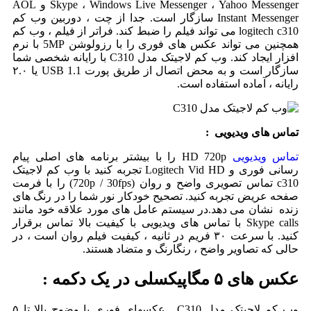
Skype ، Windows Live Messenger ، Yahoo Messenger و AOL
Instant Messenger سازگار است. جدا از چت ، دوربین وب کم
logitech c310 می تواند فیلم را ضبط کند. فراتر از فیلم ، وب کم
همچنین می تواند عکس های فوری را با رزولوشن 5MP با نرم
افزار ایجاد کند. وب کم لاجیتک مدل C310 با رایانه شخصی شما
سازگار است و به محض اتصال از طریق پورت USB 1.1 یا ۲.۰
رایانه ، آماده استفاده است.
تماس های ویدیویی :
تماس ویدیویی
HD 720p را با بیشتر برنامه های اصلی پیام
رسانی فوری و Logitech Vid HD تجربه کنید با وب کم لاجیتک
c310 تماس تصویری واضح و روان (720p / 30fps) را با فرمت
صفحه عریض تجربه کنید. تصحیح خودکار نور شما را در رنگ های
زنده نشان می دهد.
در سیستم عامل های مورد علاقه خود مانند
Skype calls با تماس های ویدیویی با کیفیت بالا تماس برقرار
کنید. با سرعت ۳۰ فریم در ثانیه ، کیفیت فیلم روان است ، در
حالی که تصاویر واضح ، رنگارنگ و متضاد هستند.
عکس های ۵ مگاپیکسلی در یک دکمه :
وب کم لاجیتک مدل C310 , عکسهای فوری با وضوح بالا تا ۵