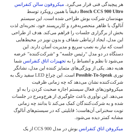
هر پیچیدگی فنی قرار می‌گیرد.
میکروفون سالن کنفرانس
Bosch CCS 900 Ultro
دقیقاً با همین رویکرد توسط
مهندسان شرکت بوش طراحی شده است. این سیستم
آنالوگ با ظاهر منحصربه‌فرد و کاربرپسند خود، تجربه‌ای لذت‌
بخش از برگزاری جلسات را فراهم می‌کند. هدف از طراحی
این مدل، ایجاد ارتباطی شفاف و بدون نویز در محیط‌هایی
است که نیاز به نصب سریع و مدیریت آسان دارند. این
دستگاه در دو مدل “رئیس جلسه” و “شرکت‌کننده” عرضه
می‌شود تا نظم و انضباط را به
تجهیزات اتاق کنفرانس
شما
هدیه دهد. یکی از ویژگی‌های متمایز کننده این مدل، نشانگر
نوری
Possible-To-Speak
است. این چراغ LED سفید رنگ به
شرکت‌کننده نشان می‌دهد که چه زمانی ظرفیت
میکروفون‌های فعال سیستم اجازه صحبت کردن را به او
می‌دهد. این نوآوری باعث جلوگیری از هرج‌ومرج در جلسات
شده و به شرکت‌کنندگان کمک می‌کند تا بدانند چه زمانی
نوبت سخنرانی آن‌هاست؛ قابلیتی که در سیستم‌های آنالوگ
مشابه کمتر دیده می‌شود.
میکروفن اتاق کنفرانس
بوش در مدل CCS 900 از یک