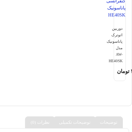
دوربین
اتوترک
پاناسونیک
مدل
AW-
HE40SK
تومان
توضیحات
توضیحات تکمیلی
نظرات (0)