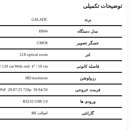
توضیحات تکمیلی
GALATIC
برند
HS04
مدل دستگاه
CMOS
حسگر تصویر
12X optical zoom
لنز
 / 120 cm Wide end: 4" / 10 cm
فاصله کانونی
HD resolution
رزولوشن
PsF: 29.97/25 720p: 59.94/50
فرمت خروجی
RS232 USB 3.0
ورودی ها
اصالت کالا
گارانتی