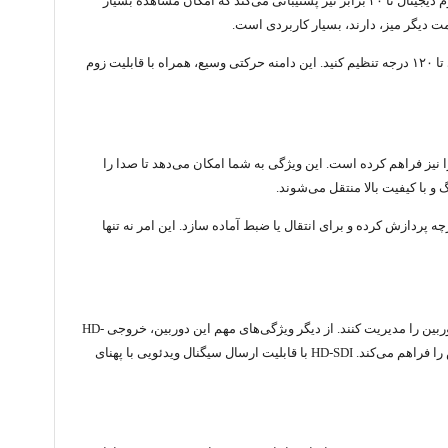
معناست که شما می‌توانید جزئیات دورترین نقاط اتاق کنفرانس را با وضوح بالا مشاهده کنید، بدون اینکه کیفیت تصویر افت کند. علاوه بر زوم اپتیکال، این دوربین از زوم دیجیتال تا ۲۰ برابر نیز پشتیبانی می‌کند که امکان مشاهده بسیار
مت دیگر میز، دارند، بسیار کاربردی است.
مکانیزم چرخش (Pan/Tilt) این دوربین نیز بسیار نرم و دقیق عمل می‌کند و به شما اجازه می‌دهد تا زاویه دید دوربین را به صورت افقی تا ۳۵۰ درجه و به صورت عمودی تا ۱۲۰ درجه تنظیم کنید. این دامنه حرکتی وسیع، همراه با قابلیت زوم
ک HD600U با درک این موضوع، قابلیت پشتیبانی از ورودی صدا را نیز فراهم کرده است. این ویژگی به شما امکان می‌دهد تا صدا را
و با کیفیت بالا منتقل می‌شوند.
یان صدا و تصویر را به صورت یکپارچه پردازش کرده و برای انتقال یا ضبط آماده سازد. این امر نه تنها
گالاتیک مدل HD600U با در نظر گرفتن سهولت استفاده، طراحی شده است. رابط کاربری ساده و کنترل‌های شهودی، به کاربران اجازه می‌دهد تا به راحتی تنظیمات دوربین را مدیریت کنند. از دیگر ویژگی‌های مهم این دوربین، خروجی HD-
SDI است. این نوع خروجی، استانداردی صنعتی برای انتقال ویدئوهای با کیفیت بالا است و امکان اتصال به انواع مختلف سیستم‌های ضبط، نمایشگرها و تجهیزات پخش را فراهم می‌کند. HD-SDI با قابلیت ارسال سیگنال ویدئویی با پهنای