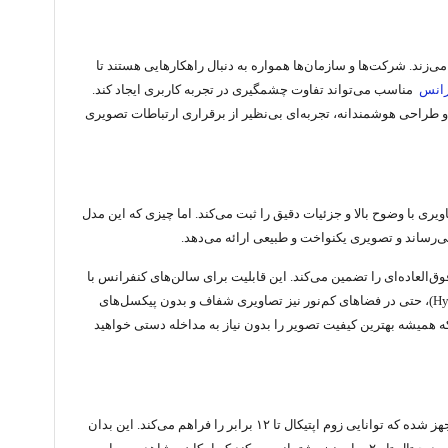
زند. شرکت‌ها و سازمان‌ها همواره به دنبال راهکارهایی هستند تا
رانس
مناسب می‌تواند تفاوت چشمگیری در تجربه کاربری ایجاد کند.
ی‌های نوین و طراحی هوشمندانه، تجربه‌ای بی‌نظیر از برقراری ارتباطات تصویری
تصویر خیره‌کننده آن است. این دوربین مجهز به یک سنسور پیشرفته CMOS است که تصاویری با وضوح بالا و جزئیات دقیق را ثبت می‌کند. اما چیزی که این مدل
الت تک‌رنگ (سیاه و سفید)، وضوح فوق‌العاده‌ای را تضمین می‌کند. این قابلیت برای سالن‌های کنفرانس با
نورپردازی متغیر یا جلساتی که در ساعات پایانی روز برگزار می‌شوند، بسیار حیاتی است. علاوه بر این، با استفاده از تکنولوژی کاهش نویز دیجیتال هیبریدی (Hybrid DNR)، حتی در فضاهای کم‌نور نیز تصاویری شفاف و بدون پیکسل‌های
طمینان می‌دهد که همیشه بهترین کیفیت تصویر را بدون نیاز به مداخله دستی خواهید
دوربین چرخشی کنفرانسی گالاتیک مدل HD600U تنها به کیفیت تصویر خلاصه نمی‌شود؛ بلکه قدرت مانور و پوشش‌دهی آن نیز قابل توجه است. این دوربین به لنزی مجهز شده که توانایی زوم اپتیکال تا ۱۲ برابر را فراهم می‌کند. این بدان