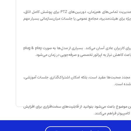
ویدئو کنفرانس سخت افزاری به‌گونه‌ای طراحی شده که بتواند نیازهای جلسات بزرگ، رسمی و چند شعبه‌ای را پاسخ دهد. به کمک تجهیزات تخصصی مانند MCU برای مدیریت تماس‌های هم‌زمان، دوربین‌های PTZ برای پوشش کامل اتاق،
ویژه برای هیئت‌مدیره، مجامع عمومی یا جلسات میان‌سازمانی بسیار مهم
برخلاف تصور رایج، سیستم‌های سخت‌افزاری ویدئو کنفرانس معمولاً با پنل‌های مدیریتی لمسی یا کنترلرهای ساده عرضه می‌شوند که راه‌اندازی و استفاده از آن‌ها را حتی برای کاربران عادی آسان می‌کند. بسیاری از مدل‌ها به صورت plug & play
ی باعث کاهش نیاز به اپراتور تخصصی و صرفه‌جویی در زمان می‌شود.
ی مجدد صحبت‌ها مفید است، بلکه امکان اشتراک‌گذاری جلسات آموزشی،
م شده است.
زارهای رایج مانند Zoom، Microsoft Teams، Skype for Business یا Cisco Webex سازگاری کامل دارند. این موضوع باعث می‌شود بتوانید از قابلیت‌های سخت‌افزاری برای افزایش
کامپیوتر فراهم می‌کنند.